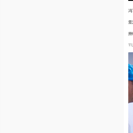
冯
坚
持
1