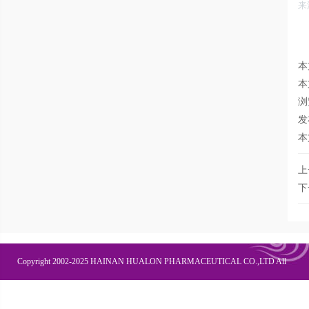
来
本
本
浏
发
本
上
下
Copyright 2002-2025 HAINAN HUALON PHARMACEUTICAL CO.,LTD All
Right Recesved
联系我们
企业邮箱
OA办公
皇隆商学院