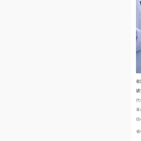
在
讲
代
革
信
省