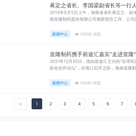
蒋定之省长、李国梁副省长等一行
2014年6月5日上午，海南省省长蒋定之、
南皇隆制药股份有限公司视察指导工作。公司
人介绍公司的基本情况。
新闻中心
15050 浏览
皇隆制药携手前途汇嘉宾“走进皇隆
2021年12月20日，借由前途汇主办的“全球
际化合作论坛”，在海口召开之际，海南皇隆
邀请到参会的大约60家制药企业、研发机构
南岛却是春意盎然。天空中虽淅淅沥沥下着小雨
新闻中心
15040 浏览
«
1
2
3
4
5
6
7