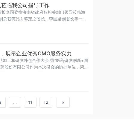
人莅临我公司指导工作
副省长李国梁携海南省政府各相关部门领导莅临海
副总裁何晶向蒋定之省长、李国梁副省长等一行
”，展示企业优秀CMO服务实力
药品加工和研发外包合作大会”暨“医药研发创新+国
制药股份有限公司作为本次盛会的协办单位，荣幸
的企业高层人士走进皇隆。北国已经隆冬时节，海
，应了中国 “遇水求财、遇水逢贵
8
...
11
12
»