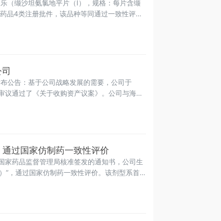
乐（缬沙坦氨氯地平片（I），规格：每片含缬
化学药品4类注册批件，该品种等同通过一致性评
期：2022年02月18日。这是继公司“易达乐
复方降压药重磅产品。
公司
日发布公告：基于公司战略发展的需要，公司于
会议审议通过了《关于收购资产议案》。公司与海南
收购宁波斯迈克制药有限公司55%的股权，本次
司。
” 通过国家仿制药一致性评价
国家药品监督管理局核准签发的通知书，公司生
乐）”，通过国家仿制药一致性评价。该剂型系首