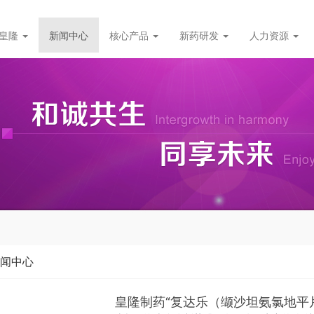
皇隆
新闻中心
核心产品
新药研发
人力资源
闻中心
皇隆制药“复达乐（缬沙坦氨氯地平片