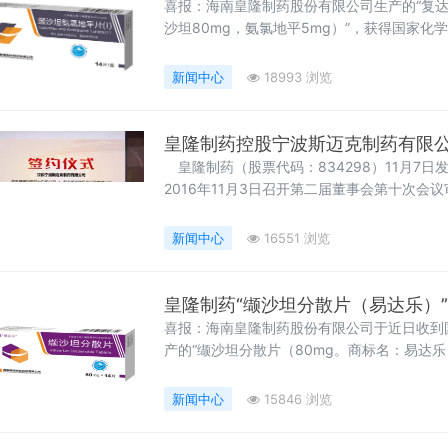
喜报：海南皇隆制药股份有限公司生产的“复达
沙坦80mg，氨氯地平5mg）”，获得国家
价。批准文号：国药准字H20223078，批准日
（缬沙坦分散片）”后，获得国家注册批文的
新闻中心
18993 浏览
皇隆制药控股宁波斯迈克制药有限
皇隆制药（股票代码：834298）11月7
2016年11月3日召开第二届董事会第十次
优莱特医院投资有限公司签署股权转让协议，
收购完成后，公司将成为斯迈克制药的控股公
新闻中心
16551 浏览
皇隆制药“缬沙坦分散片（易达乐）
喜报：海南皇隆制药股份有限公司于近日收到
产的“缬沙坦分散片（80mg。商标名：易达
家过评。
新闻中心
15846 浏览