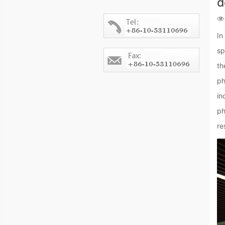
d
In
sp
th
ph
in
ph
re