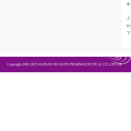
本
上
sc
下
Copyright 2002-2025 HAINAN HUALON PHARMACEUTICAL CO.,LTD All
Right Recesved
Contact Us