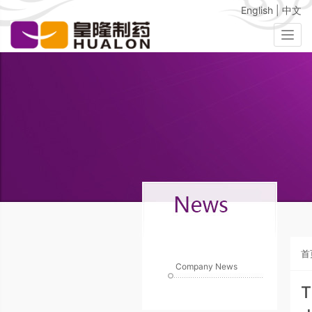
English
|
中文
Togg
navig
首
Company News
T