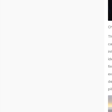
Ch
Th
ca
in
id
fi
ex
de
pi