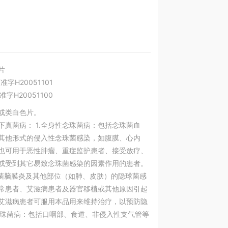
片
药准字H20051101
药准字H20051100
或类白色片。
下真菌病： 1.全身性念珠菌病：包括念珠菌血
其他形式的侵入性念珠菌感染，如腹膜、心内
也可用于恶性肿瘤、重症监护患者、接受放疗、
或受到其它易致念珠菌感染的因素作用的患者。
球菌脑膜炎及其他部位（如肺、皮肤）的隐球菌感
常患者、艾滋病患者及器官移植或其他原因引起
艾滋病患者可服用本品用来维持治疗，以预防隐
膜念珠菌病：包括口咽部、食道、非侵入性支气管等