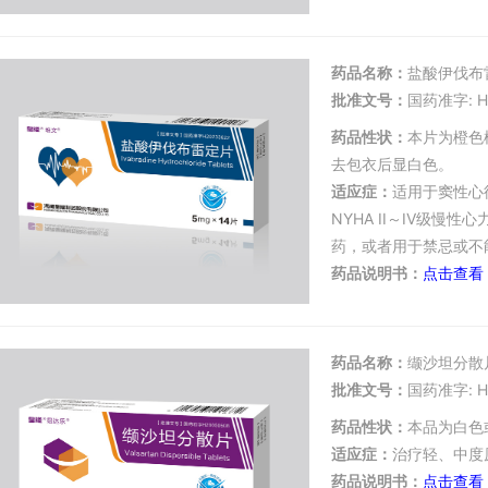
药品名称：
盐酸伊伐布
批准文号：
国药准字: H
药品性状：
本片为橙色
去包衣后显白色。
适应症：
适用于窦性心
NYHA II～IV级慢
药，或者用于禁忌或不
药品说明书：
点击查看
药品名称：
缬沙坦分散
批准文号：
国药准字: H
药品性状：
本品为白色
适应症：
治疗轻、中度
药品说明书：
点击查看