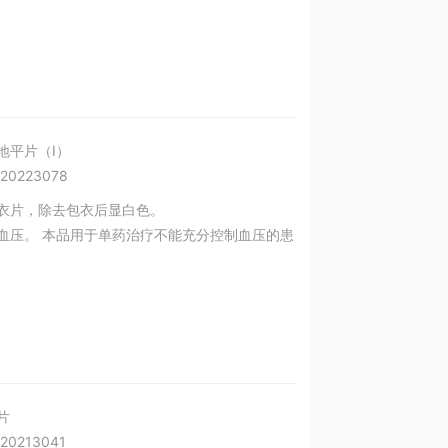
地平片（I）
20223078
衣片，除去包衣后显白色。
血压。 本品用于单药治疗不能充分控制血压的患
片
20213041