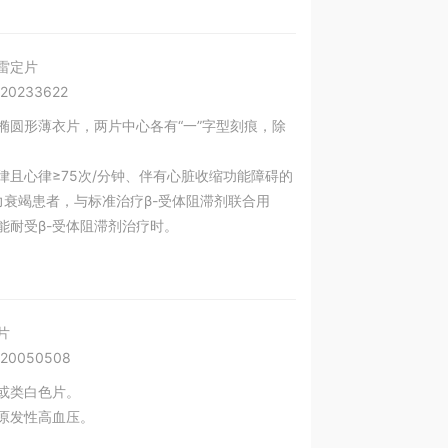
雷定片
20233622
椭圆形薄衣片，两片中心各有“一”字型刻痕，除
律且心律≥75次/分钟、伴有心脏收缩功能障碍的
性心力衰竭患者，与标准治疗β-受体阻滞剂联合用
能耐受β-受体阻滞剂治疗时。
片
20050508
或类白色片。
原发性高血压。