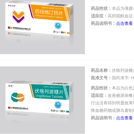
药品性状：
本品为薄膜
适应症：
高胆固醇血症
药品说明书：
点击查看
药品名称：
伏格列波糖
批准文号：
国药准字: H2
药品性状：
本品为白色
适应症：
改善糖尿病餐
疗法没有得到明显效果
降血糖药物或胰岛素制
药品说明书：
点击查看