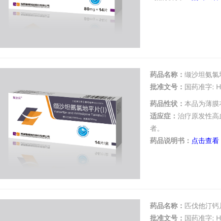
药品名称：
缬沙坦氨氯
批准文号：
国药准字: H
药品性状：
本品为薄膜
适应症：
治疗原发性高
者。
药品说明书：
点击查看
药品名称：
匹伐他汀钙
批准文号：
国药准字: H