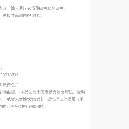
衣片，除去薄膜衣后显白色或类白色。
、家族性高胆固醇血症。
片
0213711
至微黄色片。
后高血糖。(本品适用于患者接受饮食疗法、运动
时，或者患者除饮食疗法、运动疗法外还用口服
剂而没有得到明显效果时)。