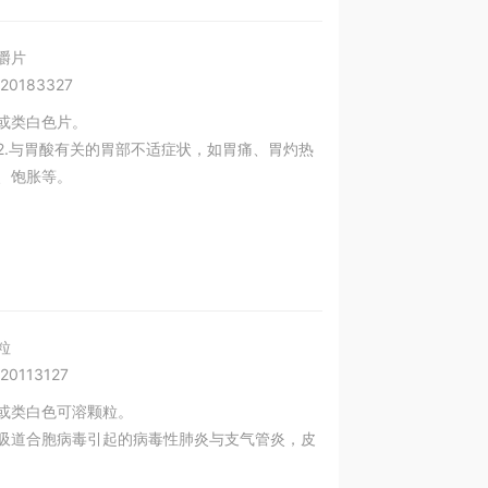
嚼片
20183327
或类白色片。
 2.与胃酸有关的胃部不适症状，如胃痛、胃灼热
、饱胀等。
粒
0113127
或类白色可溶颗粒。
吸道合胞病毒引起的病毒性肺炎与支气管炎，皮