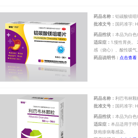
药品名称：
铝碳酸镁咀
批准文号：
国药准字: H
药品性状：
本品为白色
适应症：
1.慢性胃炎。
感（烧心）、酸性嗳气
药品说明书：
点击查看
药品名称：
利巴韦林颗
批准文号：
国药准字: H2
药品性状：
本品为白色
适应症：
本品适用于呼
肤疱疹病毒感染。