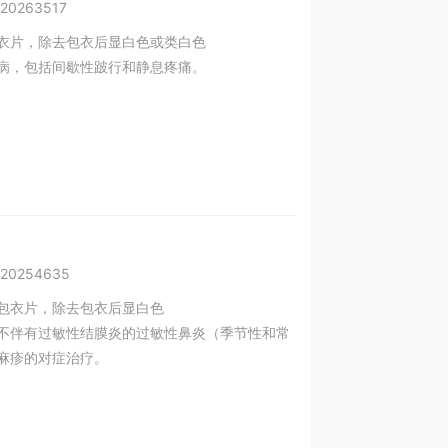
20263517
衣片，除去包衣后显白色或类白色
病，包括间歇性跛行和静息疼痛。
20254635
包衣片，除去包衣后显白色
不伴有过敏性结膜炎的过敏性鼻炎（季节性和常
麻疹的对症治疗。