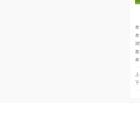
本
本
浏
发
本
上
下
Copyright 2002-2025 HAINAN HUALON PHARMACEUTICAL CO.,