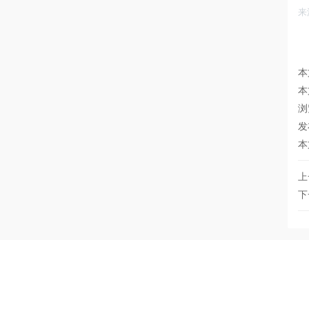
来
本
本
浏
发
本
上
下