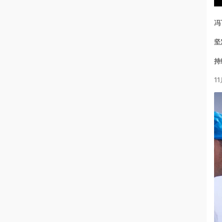
冯
坚
持
1