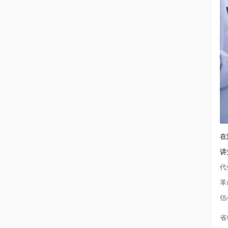
在
讲
代
革
信
省